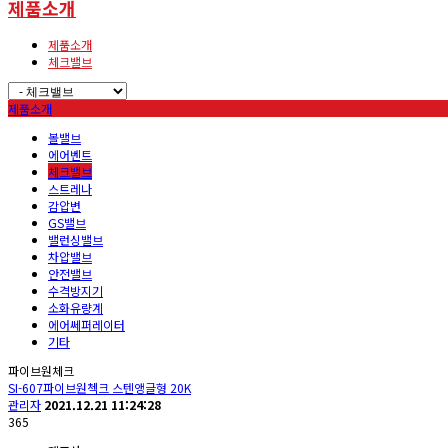
제품소개
제품소개
체크밸브
제품소개
볼밸브
에어벤트
체크밸브
스트레나
감압변
GS밸브
밸런싱밸브
차압밸브
안전밸브
수격방지기
소화유량계
에어쎄퍼레이터
기타
파이브원체크
SI-607파이브원첵크 스텐앵글형 20K
관리자
2021.12.21 11:24:28
365