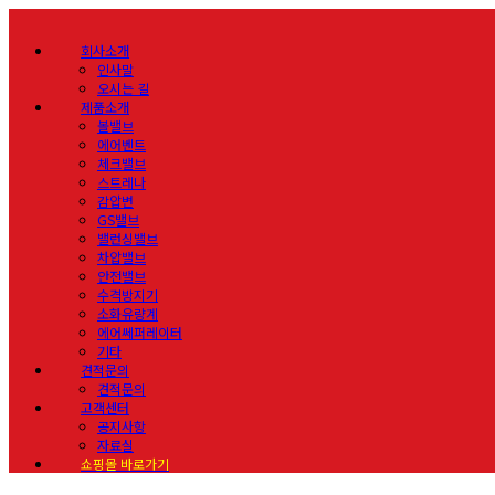
회사소개
인사말
오시는 길
제품소개
볼밸브
에어벤트
체크밸브
스트레나
감압변
GS밸브
밸런싱밸브
차압밸브
안전밸브
수격방지기
소화유량계
에어쎄퍼레이터
기타
견적문의
견적문의
고객센터
공지사항
자료실
쇼핑몰 바로가기