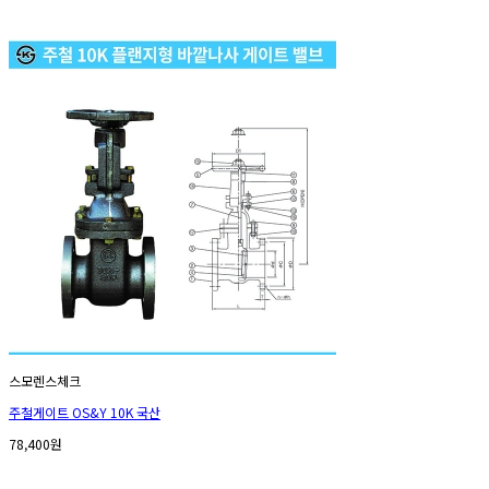
스모렌스체크
주철게이트 OS&Y 10K 국산
78,400원