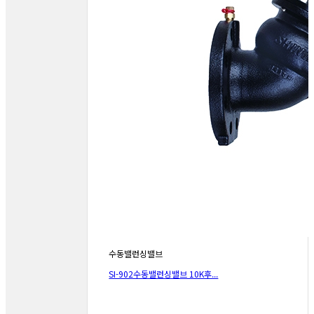
수동밸런싱밸브
SI-902수동밸런싱밸브 10K후...