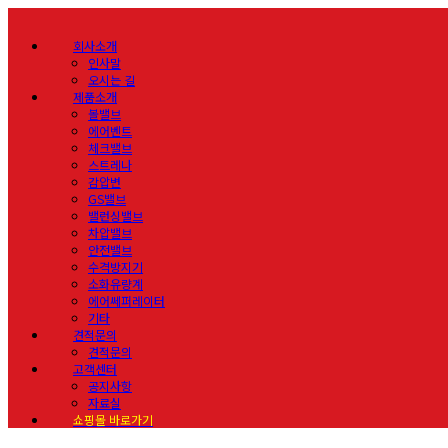
회사소개
인사말
오시는 길
제품소개
볼밸브
에어벤트
체크밸브
스트레나
감압변
GS밸브
밸런싱밸브
차압밸브
안전밸브
수격방지기
소화유량계
에어쎄퍼레이터
기타
견적문의
견적문의
고객센터
공지사항
자료실
쇼핑몰 바로가기