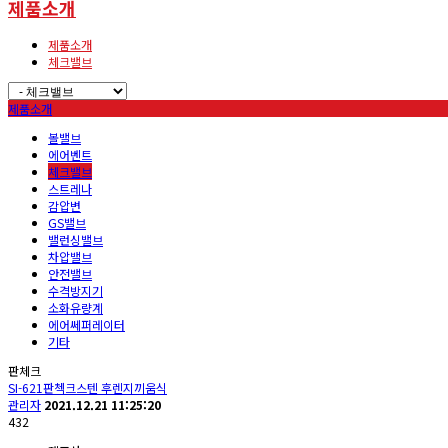
제품소개
제품소개
체크밸브
제품소개
볼밸브
에어벤트
체크밸브
스트레나
감압변
GS밸브
밸런싱밸브
차압밸브
안전밸브
수격방지기
소화유량계
에어쎄퍼레이터
기타
판체크
SI-621판첵크스텐 후렌지끼움식
관리자
2021.12.21 11:25:20
432