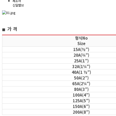
제조사
신일밸브
가 격
■
형식No
Size
15A(½″)
20A(¾″)
25A(1″)
32A(1¼″)
40A(1 ½″)
50A(2″)
65A(2¼″)
80A(3″)
100A(4″)
125A(5″)
150A(6″)
200A(8″)