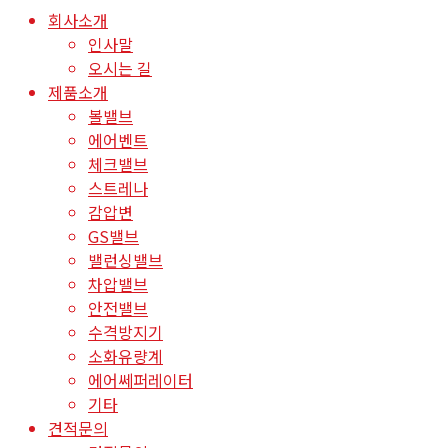
회사소개
인사말
오시는 길
제품소개
볼밸브
에어벤트
체크밸브
스트레나
감압변
GS밸브
밸런싱밸브
차압밸브
안전밸브
수격방지기
소화유량계
에어쎄퍼레이터
기타
견적문의