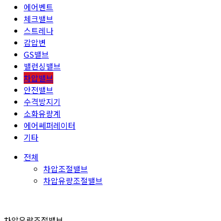
에어벤트
체크밸브
스트레나
감압변
GS밸브
밸런싱밸브
차압밸브
안전밸브
수격방지기
소화유량계
에어쎄퍼레이터
기타
전체
차압조절밸브
차압유량조절밸브
차압유량조절밸브