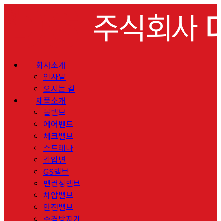
회사소개
인사말
오시는 길
제품소개
볼밸브
에어벤트
체크밸브
스트레나
감압변
GS밸브
밸런싱밸브
차압밸브
안전밸브
수격방지기