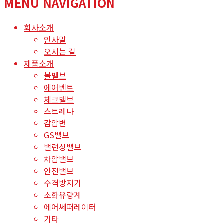
MENU NAVIGATION
회사소개
인사말
오시는 길
제품소개
볼밸브
에어벤트
체크밸브
스트레나
감압변
GS밸브
밸런싱밸브
차압밸브
안전밸브
수격방지기
소화유량계
에어쎄퍼레이터
기타