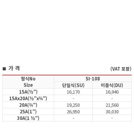
가 격
(VAT 포함)
■
형식No
SI-108
Size
단일식(SU)
이중식(DU)
15A(½″)
16,170
16,940
15Ax20A(½″x¾″)
-
-
20A(¾″)
19,250
21,560
25A(1″)
26,950
30,030
30A(1 ½″)
-
-