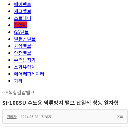
에어벤트
체크밸브
스트레나
감압변
GS밸브
밸런싱밸브
차압밸브
안전밸브
수격방지기
소화유량계
에어쎄퍼레이터
기타
GS복합감압밸브
SI-108SU 수도용 역류방지 밸브 단일식 청동 일자형
관리자
2024.06.28 17:28:51
238