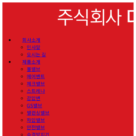
회사소개
인사말
오시는 길
제품소개
볼밸브
에어벤트
체크밸브
스트레나
감압변
GS밸브
밸런싱밸브
차압밸브
안전밸브
수격방지기