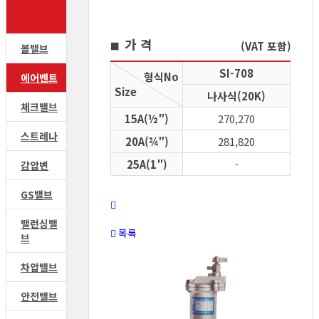
가 격
(VAT 포함)
■
볼밸브
SI-708
형식No
에어벤트
Size
나사식(20K)
체크밸브
15A(½″)
270,270
스트레나
20A(¾″)
281,820
25A(1″)
-
감압변
GS밸브
밸런싱밸
목록
브
차압밸브
안전밸브