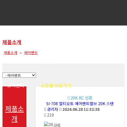
제품소개
제품소개
에어벤트
회사소개
제품소개
견적문의
고객센터
쇼핑몰 바로가기
20K KC 인증
SI-708 멀티오토 에어벤트밸브 20K 스텐
제품소
관리자
2024.06.28 11:32:38
219
개