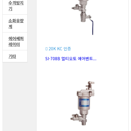
수격방지
기
소화유량
계
에어쎄퍼
레이터
20K KC 인증
기타
SI-708B 멀티오토 에어벤트...