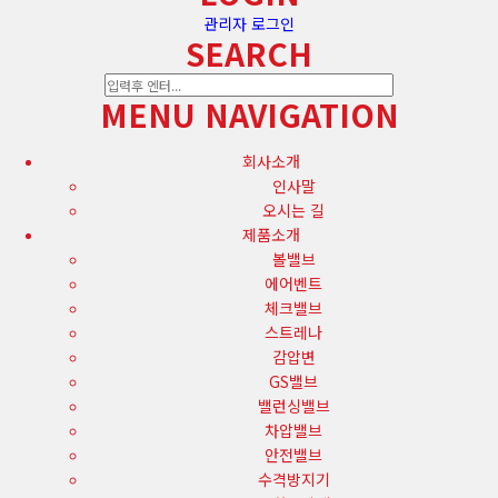
관리자 로그인
SEARCH
MENU NAVIGATION
회사소개
인사말
오시는 길
제품소개
볼밸브
에어벤트
체크밸브
스트레나
감압변
GS밸브
밸런싱밸브
차압밸브
안전밸브
수격방지기