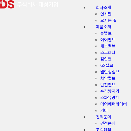
회사소개
인사말
오시는 길
제품소개
볼밸브
에어벤트
체크밸브
스트레나
감압변
GS밸브
밸런싱밸브
차압밸브
안전밸브
수격방지기
소화유량계
에어쎄퍼레이터
기타
견적문의
견적문의
고객센터