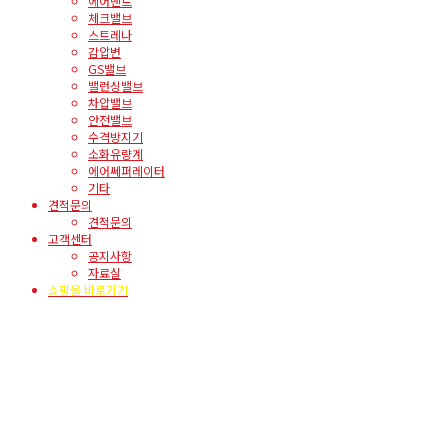
에어벤트
체크밸브
스트레나
감압변
GS밸브
밸런싱밸브
차압밸브
안전밸브
수격방지기
소화유량계
에어쎄퍼레이터
기타
견적문의
견적문의
고객센터
공지사항
자료실
쇼핑몰 바로가기