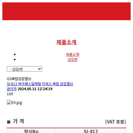
제품소개
제품소개
감압변
GS복합감압밸브
SI-812 바이패스일체형 지에스 복합 감압밸브
관리자
2024.05.31 12:24:19
109
가 격
(VAT 포함)
■
형식No
SI-812