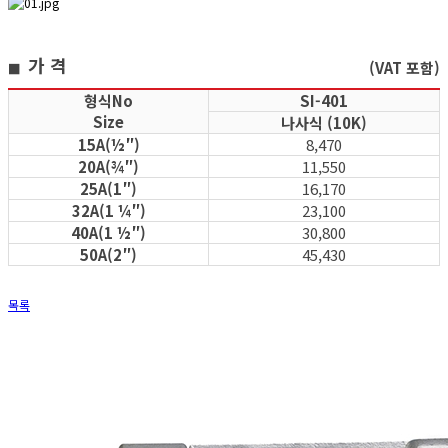
가 격
(VAT 포함)
■
형식No
SI-401
Size
나사식 (10K)
15A(½″)
8,470
20A(¾″)
11,550
25A(1″)
16,170
32A(1 ¼″)
23,100
40A(1 ½″)
30,800
50A(2″)
45,430
목록