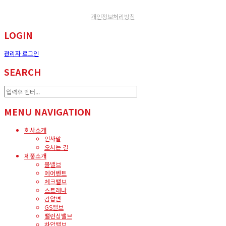
개인정보처리방침
LOGIN
관리자 로그인
SEARCH
MENU NAVIGATION
회사소개
인사말
오시는 길
제품소개
볼밸브
에어벤트
체크밸브
스트레나
감압변
GS밸브
밸런싱밸브
차압밸브