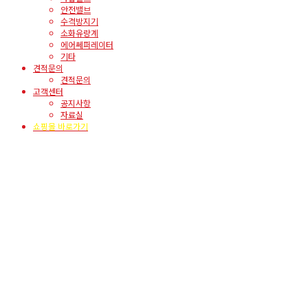
안전밸브
수격방지기
소화유량계
에어쎄퍼레이터
기타
견적문의
견적문의
고객센터
공지사항
자료실
쇼핑몰 바로가기