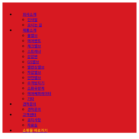
회사소개
인사말
오시는 길
제품소개
볼밸브
에어벤트
체크밸브
스트레나
감압변
GS밸브
밸런싱밸브
차압밸브
안전밸브
수격방지기
소화유량계
에어쎄퍼레이터
기타
견적문의
견적문의
고객센터
공지사항
자료실
쇼핑몰 바로가기