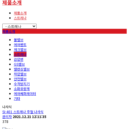
제품소개
제품소개
스트레나
제품소개
볼밸브
에어벤트
체크밸브
스트레나
감압변
GS밸브
밸런싱밸브
차압밸브
안전밸브
수격방지기
소화유량계
에어쎄퍼레이터
기타
나사식
SI-401 스트레나 주철 나사식
관리자
2021.12.21 12:11:35
378