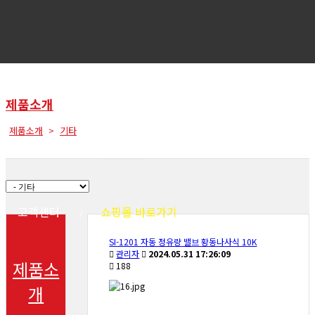
제품소개
제품소개
기타
회사소개
제품소개
견적문의
고객센터
쇼핑몰 바로가기
SI-1201 자동 정유량 밸브 황동나사식 10K
관리자
2024.05.31 17:26:09
제품소
188
개