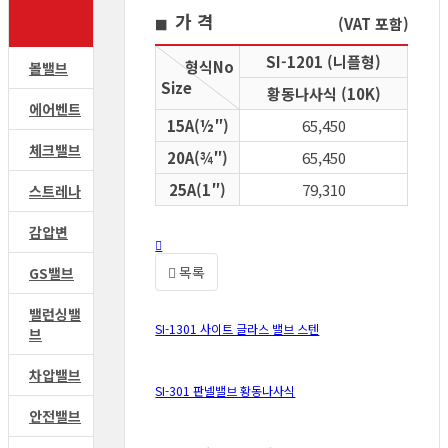
가 격
(VAT 포함)
■
SI-1201 (니플형)
형식No
볼밸브
Size
황동나사식 (10K)
에어벤트
15A(½″)
65,450
체크밸브
20A(¾″)
65,450
25A(1″)
79,310
스트레나
감압변
목록
GS밸브
밸런싱밸
SI-1301 사이트 글라스 밸브 스텐
브
차압밸브
SI-301 판넬밸브 황동나사식
안전밸브