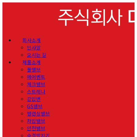
회사소개
인사말
오시는 길
제품소개
볼밸브
에어벤트
체크밸브
스트레나
감압변
GS밸브
밸런싱밸브
차압밸브
안전밸브
수격방지기