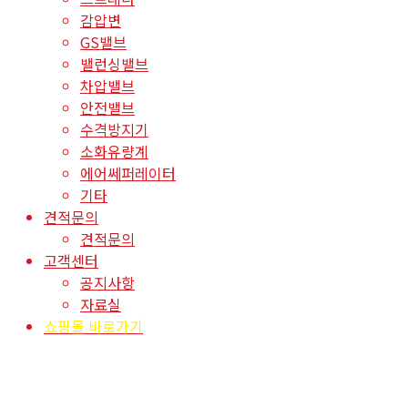
감압변
GS밸브
밸런싱밸브
차압밸브
안전밸브
수격방지기
소화유량계
에어쎄퍼레이터
기타
견적문의
견적문의
고객센터
공지사항
자료실
쇼핑몰 바로가기