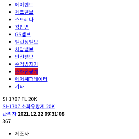
에어벤트
체크밸브
스트레나
감압변
GS밸브
밸런싱밸브
차압밸브
안전밸브
수격방지기
소화유량계
에어쎄퍼레이터
기타
SI-1707 FL 20K
SI-1707 소화유량계 20K
관리자
2021.12.22 09:31:08
367
제조사