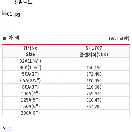
신일밸브
가 격
(VAT 포함)
■
형식No
SI-1707
Size
플랜지식(20K)
32A(1 ¼″)
-
40A(1 ½″)
150,150
50A(2″)
172,480
65A(2½″)
180,950
80A(3″)
218,680
100A(4″)
255,640
125A(5″)
316,470
150A(6″)
354,200
200A(8″)
-
목록