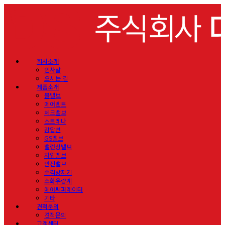
회사소개
인사말
오시는 길
제품소개
볼밸브
에어벤트
체크밸브
스트레나
감압변
GS밸브
밸런싱밸브
차압밸브
안전밸브
수격방지기
소화유량계
에어쎄퍼레이터
기타
견적문의
견적문의
고객센터