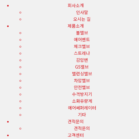
회사소개
인사말
오시는 길
제품소개
볼밸브
에어벤트
체크밸브
스트레나
감압변
GS밸브
밸런싱밸브
차압밸브
안전밸브
수격방지기
소화유량계
에어쎄퍼레이터
기타
견적문의
견적문의
고객센터