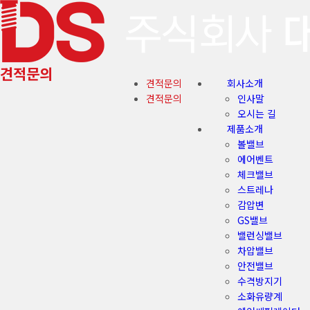
견적문의
견적문의
회사소개
견적문의
인사말
오시는 길
제품소개
볼밸브
에어벤트
체크밸브
스트레나
감압변
GS밸브
밸런싱밸브
차압밸브
안전밸브
수격방지기
소화유량계