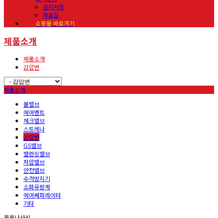
공지사항
자료실
쇼핑몰 바로가기
제품소개
제품소개
감압변
제품소개
볼밸브
에어벤트
체크밸브
스트레나
감압변
GS밸브
밸런싱밸브
차압밸브
안전밸브
수격방지기
소화유량계
에어쎄퍼레이터
기타
물용나사식