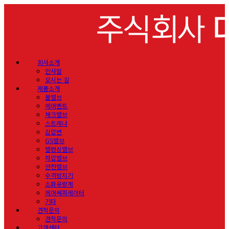
회사소개
인사말
오시는 길
제품소개
볼밸브
에어벤트
체크밸브
스트레나
감압변
GS밸브
밸런싱밸브
차압밸브
안전밸브
수격방지기
소화유량계
에어쎄퍼레이터
기타
견적문의
견적문의
고객센터