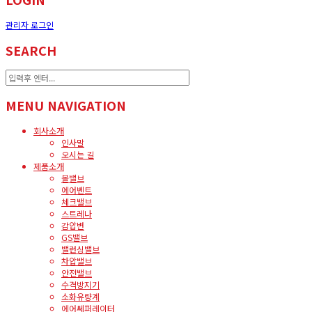
관리자 로그인
SEARCH
MENU NAVIGATION
회사소개
인사말
오시는 길
제품소개
볼밸브
에어벤트
체크밸브
스트레나
감압변
GS밸브
밸런싱밸브
차압밸브
안전밸브
수격방지기
소화유량계
에어쎄퍼레이터