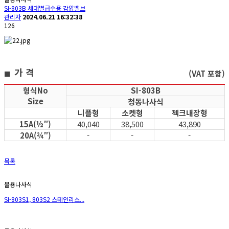
SI-803B 세대별급수용 감압밸브
관리자
2024.06.21 16:32:38
126
가 격
(VAT 포함)
■
형식No
SI-803B
Size
청동나사식
니플형
소켓형
첵크내장형
15A(½″)
40,040
38,500
43,890
20A(¾″)
-
-
-
목록
물용나사식
SI-803S1, 803S2 스테인리스...