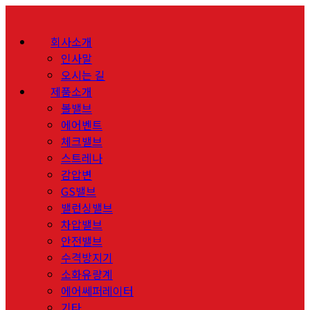
회사소개
인사말
오시는 길
제품소개
볼밸브
에어벤트
체크밸브
스트레나
감압변
GS밸브
밸런싱밸브
차압밸브
안전밸브
수격방지기
소화유량계
에어쎄퍼레이터
기타