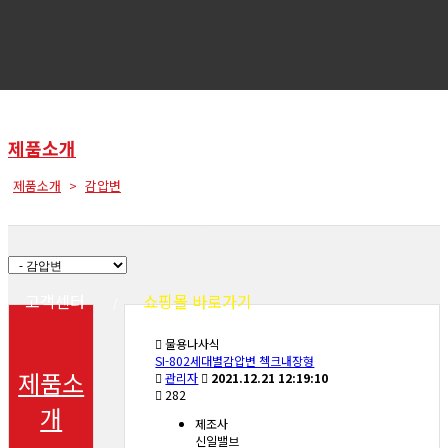
제품소개
제품소개
감압변
회사소개
제품소개
견적문의
고객센터
쇼핑몰 바로가기
물용나사식
SI-802세대별감압변 첵크내장형
제품소
관리자
2021.12.21 12:19:10
282
개
제조사
신일밸브