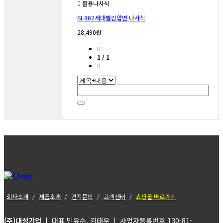
물용나사식
SI-802세대별감압변 나사식
28,490원
1 / 1
회사소개
제품소개
견적문의
고객센터
쇼핑몰 바로가기
(주)대성기업
| 대표 민유순, 김태우 | 사업자등록번호 130-81-