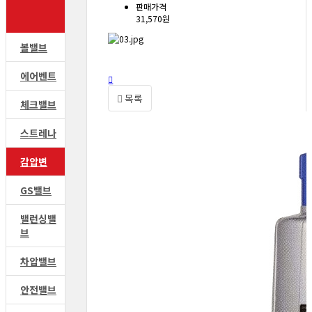
판매가격
31,570원
볼밸브
에어벤트
목록
체크밸브
스트레나
감압변
GS밸브
밸런싱밸
브
차압밸브
안전밸브