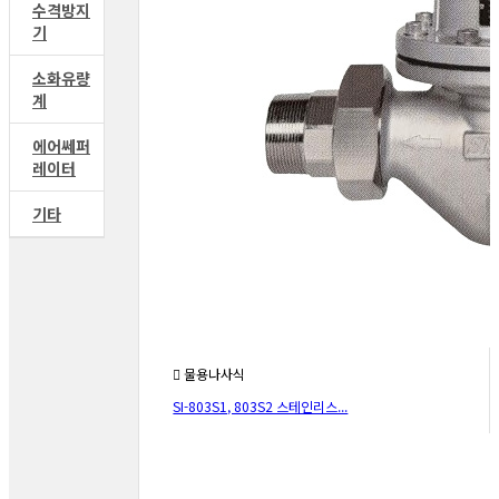
수격방지
기
소화유량
계
에어쎄퍼
레이터
기타
물용나사식
SI-803S1, 803S2 스테인리스...