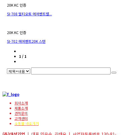
20K KC 인증
SI-708 멀티오토 에어벤트밸...
20K KC 인증
SI-702 에어벤트20K 스텐
1 / 1
회사소개
제품소개
견적문의
고객센터
쇼핑몰 바로가기
(주)대성기업
| 대표 민유순, 김태우 | 사업자등록번호 130-81-