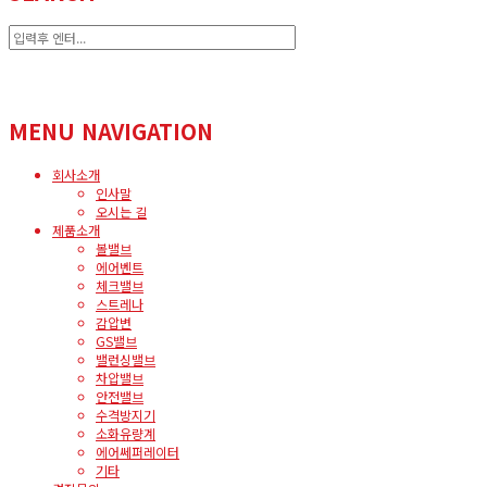
MENU NAVIGATION
회사소개
인사말
오시는 길
제품소개
볼밸브
에어벤트
체크밸브
스트레나
감압변
GS밸브
밸런싱밸브
차압밸브
안전밸브
수격방지기
소화유량계
에어쎄퍼레이터
기타